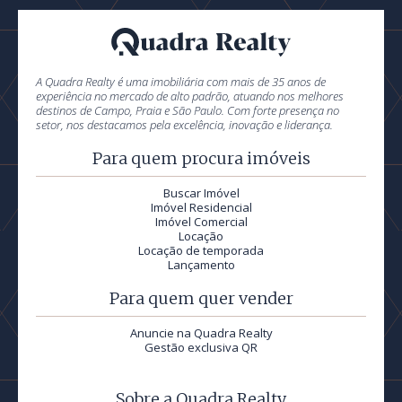
A Quadra Realty é uma imobiliária com mais de 35 anos de
experiência no mercado de alto padrão, atuando nos melhores
destinos de Campo, Praia e São Paulo. Com forte presença no
setor, nos destacamos pela excelência, inovação e liderança.
Para quem procura imóveis
Buscar Imóvel
Imóvel Residencial
Imóvel Comercial
Locação
Locação de temporada
Lançamento
Para quem quer vender
Anuncie na Quadra Realty
Gestão exclusiva QR
Sobre a Quadra Realty