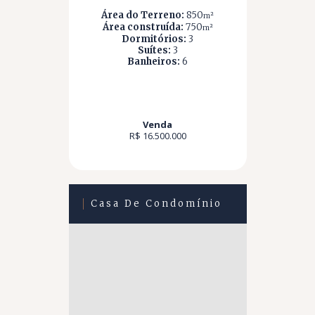
Área do Terreno:
850
m²
Área construída:
750
m²
Dormitórios:
3
Suítes:
3
Banheiros:
6
Venda
R$ 16.500.000
Casa De Condomínio