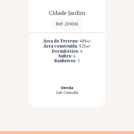
Cidade Jardim
Ref: 209061
Área do Terreno:
499
m²
Área construída:
925
m²
Dormitórios:
4
Suítes:
4
Banheiros:
5
Venda
Sob Consulta