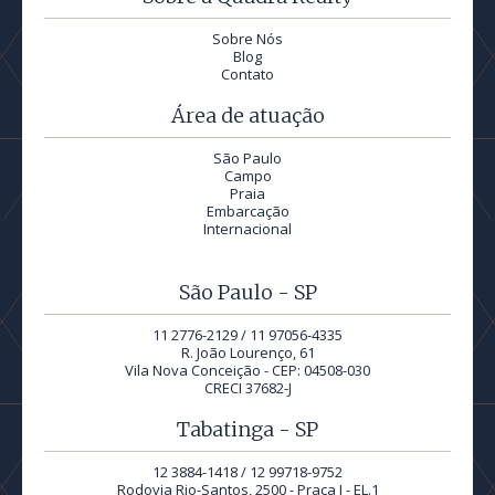
Sobre Nós
Blog
Contato
Área de atuação
São Paulo
Campo
Praia
Embarcação
Internacional
São Paulo - SP
11 2776-2129 / 11 97056-4335
R. João Lourenço, 61
Vila Nova Conceição - CEP: 04508-030
CRECI 37682-J
Tabatinga - SP
12 3884-1418 / 12 99718-9752
Rodovia Rio-Santos, 2500 - Praça I - EL.1