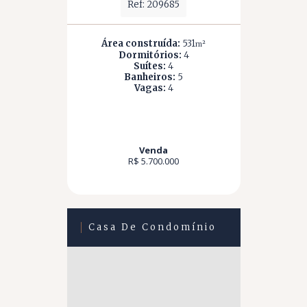
Ref: 209685
Área construída:
531
m²
Dormitórios:
4
Suítes:
4
Banheiros:
5
Vagas:
4
Venda
R$ 5.700.000
Casa De Condomínio