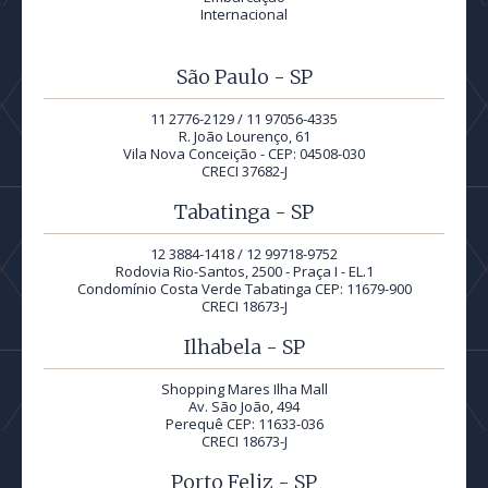
Internacional
São Paulo - SP
11 2776-2129 / 11 97056-4335
R. João Lourenço, 61
Vila Nova Conceição - CEP: 04508-030
CRECI 37682-J
Tabatinga - SP
12 3884-1418 / 12 99718-9752
Rodovia Rio-Santos, 2500 - Praça I - EL.1
Condomínio Costa Verde Tabatinga CEP: 11679-900
CRECI 18673-J
Ilhabela - SP
Shopping Mares Ilha Mall
Av. São João, 494
Perequê CEP: 11633-036
CRECI 18673-J
Porto Feliz - SP