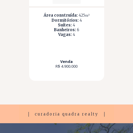
Área construída:
425
m²
Dormitórios:
4
Suítes:
4
Banheiros:
6
Vagas:
4
Venda
R$ 4.900.000
curadoria quadra realty