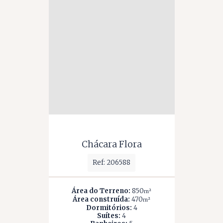
Chácara Flora
Ref: 206588
Área do Terreno:
850
m²
Área construída:
470
m²
Dormitórios:
4
Suítes:
4