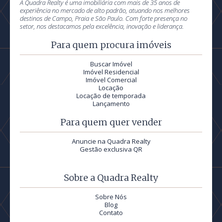
A Quadra Realty é uma imobiliária com mais de 35 anos de
experiência no mercado de alto padrão, atuando nos melhores
destinos de Campo, Praia e São Paulo. Com forte presença no
setor, nos destacamos pela excelência, inovação e liderança.
Para quem procura imóveis
Buscar Imóvel
Imóvel Residencial
Imóvel Comercial
Locação
Locação de temporada
Lançamento
Para quem quer vender
Anuncie na Quadra Realty
Gestão exclusiva QR
Sobre a Quadra Realty
Sobre Nós
Blog
Contato