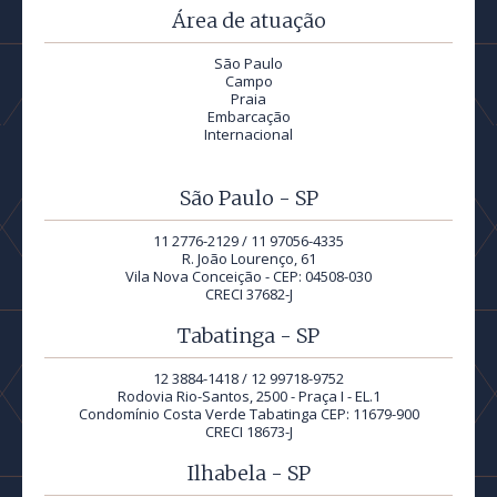
Área de atuação
São Paulo
Campo
Praia
Embarcação
Internacional
São Paulo - SP
11 2776-2129 / 11 97056-4335
R. João Lourenço, 61
Vila Nova Conceição - CEP: 04508-030
CRECI 37682-J
Tabatinga - SP
12 3884-1418 / 12 99718-9752
Rodovia Rio-Santos, 2500 - Praça I - EL.1
Condomínio Costa Verde Tabatinga CEP: 11679-900
CRECI 18673-J
Ilhabela - SP