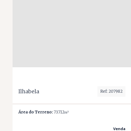
Ilhabela
Ref: 207982
Área do Terreno:
73.712
m²
Venda