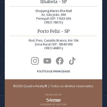
Ilhabela - SP
Shopping Mares Ilha Mall
Av. São João, 494
Perequê CEP: 11633-036
CRECI 18673-J
Porto Feliz - SP
Rod. Pres. Castello Branco, Km 104
Zona Rural CEP: 18540-000
CRECI 46801-J
POLÍTICA DE PRIVACIDADE
©2026 Quadra Realty® | Todos os direitos reservados.
PRODUCED BY
DESIGNED BY DOTTORI