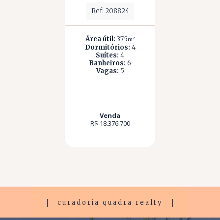
Ref: 208824
Área útil:
375
m²
Dormitórios:
4
Suítes:
4
Banheiros:
6
Vagas:
5
Venda
R$ 18.376.700
curadoria quadra realty