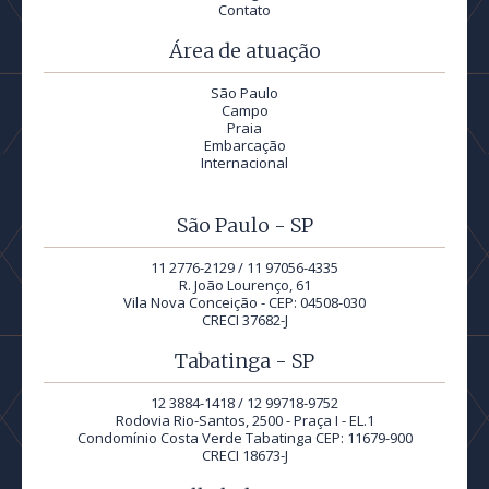
Contato
Área de atuação
São Paulo
Campo
Praia
Embarcação
Internacional
São Paulo - SP
11 2776-2129 / 11 97056-4335
R. João Lourenço, 61
Vila Nova Conceição - CEP: 04508-030
CRECI 37682-J
Tabatinga - SP
12 3884-1418 / 12 99718-9752
Rodovia Rio-Santos, 2500 - Praça I - EL.1
Condomínio Costa Verde Tabatinga CEP: 11679-900
CRECI 18673-J