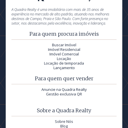
A Quadra Realty é uma imobiliária com mais de 35 anos de
experiência no mercado de alto padrão, atuando nos melhores
destinos de Campo, Praia e São Paulo. Com forte presença no
setor, nos destacamos pela excelência, inovação e liderança.
Para quem procura imóveis
Buscar Imóvel
Imóvel Residencial
Imóvel Comercial
Locação
Locação de temporada
Lançamento
Para quem quer vender
Anuncie na Quadra Realty
Gestão exclusiva QR
Sobre a Quadra Realty
Sobre Nós
Blog