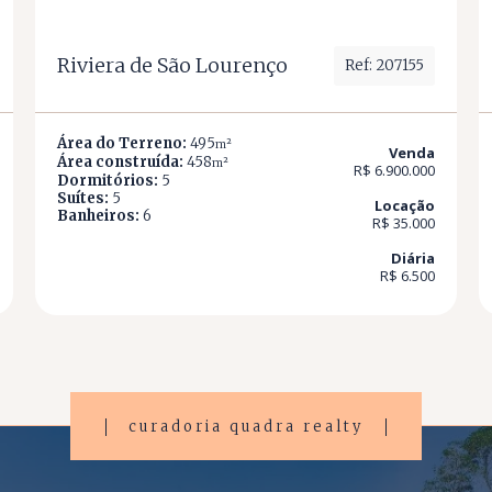
Riviera de São Lourenço
Ref: 207155
Área do Terreno:
495
m²
Venda
Área construída:
458
m²
R$ 6.900.000
Dormitórios:
5
Suítes:
5
Locação
Banheiros:
6
R$ 35.000
Diária
R$ 6.500
curadoria quadra realty