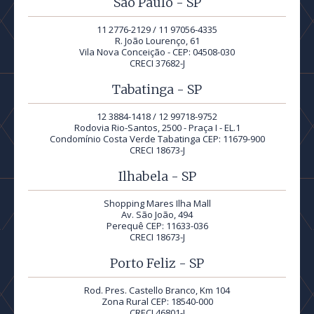
São Paulo - SP
11 2776-2129 / 11 97056-4335
R. João Lourenço, 61
Vila Nova Conceição - CEP: 04508-030
CRECI 37682-J
Tabatinga - SP
12 3884-1418 / 12 99718-9752
Rodovia Rio-Santos, 2500 - Praça I - EL.1
Condomínio Costa Verde Tabatinga CEP: 11679-900
CRECI 18673-J
Ilhabela - SP
Shopping Mares Ilha Mall
Av. São João, 494
Perequê CEP: 11633-036
CRECI 18673-J
Porto Feliz - SP
Rod. Pres. Castello Branco, Km 104
Zona Rural CEP: 18540-000
CRECI 46801-J