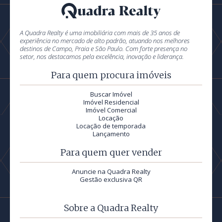
A Quadra Realty é uma imobiliária com mais de 35 anos de
experiência no mercado de alto padrão, atuando nos melhores
destinos de Campo, Praia e São Paulo. Com forte presença no
setor, nos destacamos pela excelência, inovação e liderança.
Para quem procura imóveis
Buscar Imóvel
Imóvel Residencial
Imóvel Comercial
Locação
Locação de temporada
Lançamento
Para quem quer vender
Anuncie na Quadra Realty
Gestão exclusiva QR
Sobre a Quadra Realty