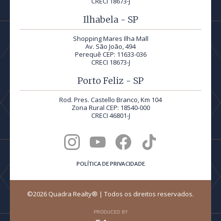
CRECI 18673-J
Ilhabela - SP
Shopping Mares Ilha Mall
Av. São João, 494
Perequê CEP: 11633-036
CRECI 18673-J
Porto Feliz - SP
Rod. Pres. Castello Branco, Km 104
Zona Rural CEP: 18540-000
CRECI 46801-J
POLÍTICA DE PRIVACIDADE
©2026 Quadra Realty® | Todos os direitos reservados.
PRODUCED BY