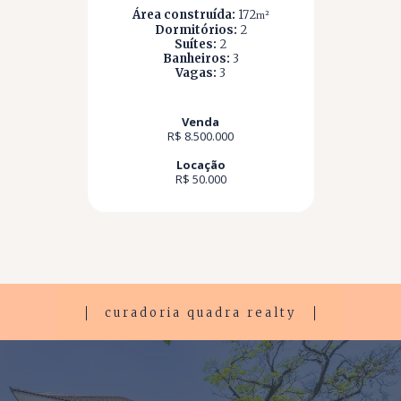
Área construída:
172
m²
Dormitórios:
2
Suítes:
2
Banheiros:
3
Vagas:
3
Venda
R$ 8.500.000
Locação
R$ 50.000
curadoria quadra realty