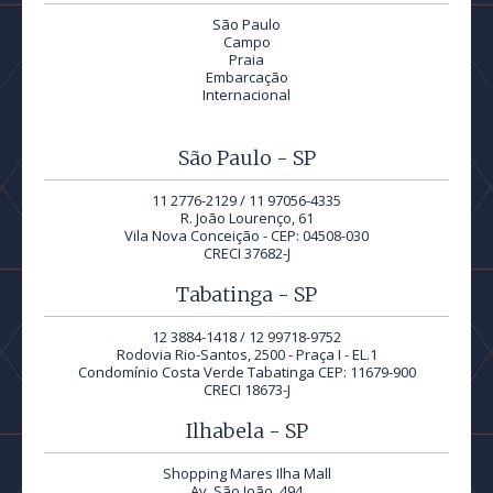
São Paulo
Campo
Praia
Embarcação
Internacional
São Paulo - SP
11 2776-2129 / 11 97056-4335
R. João Lourenço, 61
Vila Nova Conceição - CEP: 04508-030
CRECI 37682-J
Tabatinga - SP
12 3884-1418 / 12 99718-9752
Rodovia Rio-Santos, 2500 - Praça I - EL.1
Condomínio Costa Verde Tabatinga CEP: 11679-900
CRECI 18673-J
Ilhabela - SP
Shopping Mares Ilha Mall
Av. São João, 494