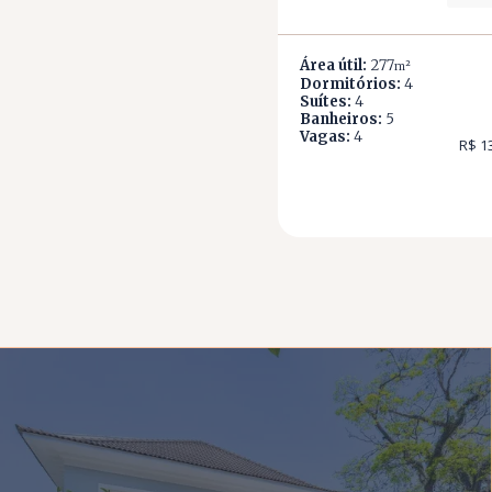
Área útil:
277
m²
Dormitórios:
4
Suítes:
4
Banheiros:
5
Vagas:
4
R$ 1