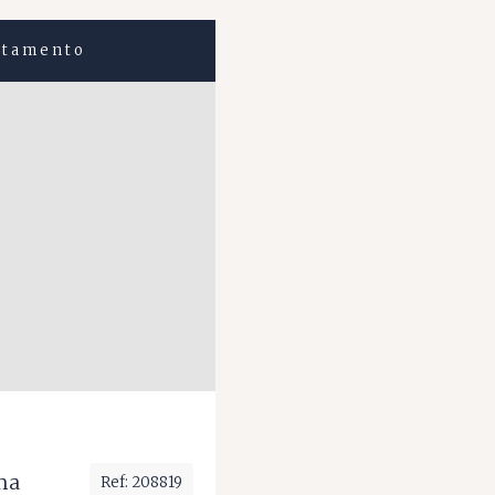
rtamento
ma
Ref: 208819