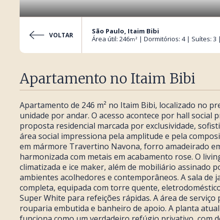
São Paulo, Itaim Bibi
VOLTAR
Área útil: 246
| Dormitórios: 4 | Suítes: 3
m²
Apartamento no Itaim Bibi
Apartamento de 246 m² no Itaim Bibi, localizado no p
unidade por andar. O acesso acontece por hall social p
proposta residencial marcada por exclusividade, sofis
área social impressiona pela amplitude e pela compos
em mármore Travertino Navona, forro amadeirado em
harmonizada com metais em acabamento rose. O livin
climatizada e ice maker, além de mobiliário assinado p
ambientes acolhedores e contemporâneos. A sala de ja
completa, equipada com torre quente, eletrodoméstic
Super White para refeições rápidas. A área de serviço 
rouparia embutida e banheiro de apoio. A planta atual
funciona como um verdadeiro refúgio privativo, com d