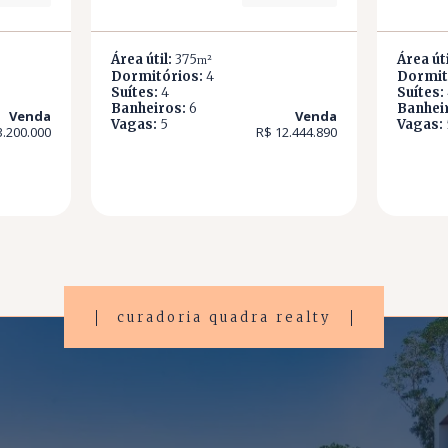
Área útil:
375
Área úti
m²
Dormitórios:
4
Dormit
Suítes:
4
Suítes:
Banheiros:
6
Banhei
Venda
Venda
Vagas:
5
Vagas:
3.200.000
R$ 12.444.890
curadoria quadra realty