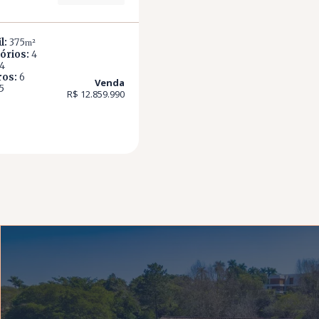
l:
375
m²
órios:
4
4
ros:
6
Venda
5
R$ 12.859.990