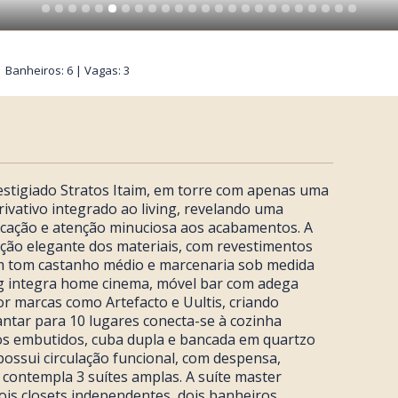
 | Banheiros: 6 | Vagas: 3
restigiado Stratos Itaim, em torre com apenas uma
rivativo integrado ao living, revelando uma
ticação e atenção minuciosa aos acabamentos. A
ição elegante dos materiais, com revestimentos
 tom castanho médio e marcenaria sob medida
g integra home cinema, móvel bar com adega
or marcas como Artefacto e Uultis, criando
ntar para 10 lugares conecta-se à cozinha
os embutidos, cuba dupla e bancada em quartzo
possui circulação funcional, com despensa,
 contempla 3 suítes amplas. A suíte master
ois closets independentes, dois banheiros