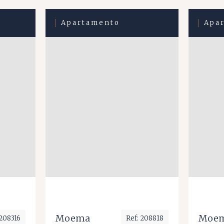
Apartamento
Apa
Moema
Moe
 208316
Ref: 208818