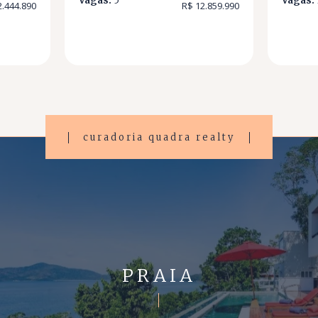
Vagas:
5
Vagas:
2.444.890
R$ 12.859.990
curadoria quadra realty
PRAIA