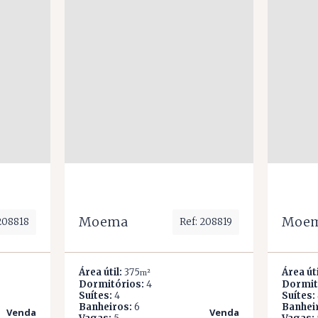
Moema
Moe
 208818
Ref: 208819
Área útil:
375
Área úti
m²
Dormitórios:
4
Dormit
Suítes:
4
Suítes:
Banheiros:
6
Banhei
Venda
Venda