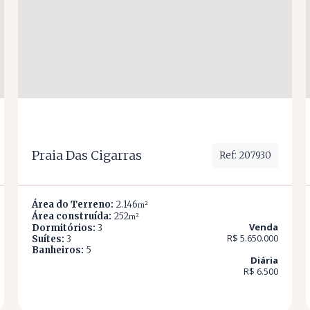
Praia Das Cigarras
Ref: 207930
Área do Terreno:
2.146
m²
Área construída:
252
m²
Venda
Dormitórios:
3
R$ 5.650.000
Suítes:
3
Banheiros:
5
Diária
R$ 6.500