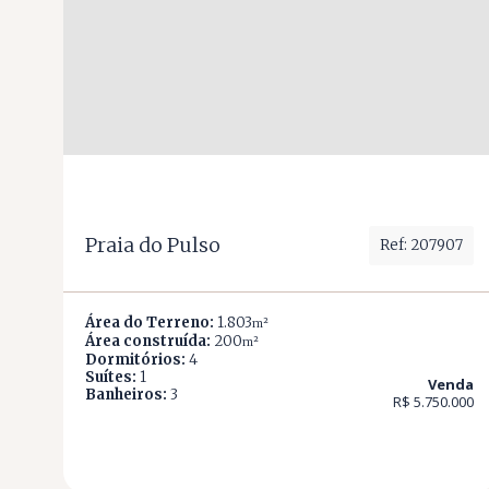
Praia do Pulso
Ref: 207907
Área do Terreno:
1.803
m²
Área construída:
200
m²
Dormitórios:
4
Suítes:
1
Venda
Banheiros:
3
R$ 5.750.000