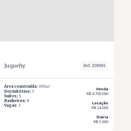
Juquehy
Ref: 208981
Área construída:
300
m²
Venda
Dormitórios:
5
R$ 4.700.000
Suítes:
5
Banheiros:
6
Locação
Vagas:
3
R$ 24.000
Diária
R$ 5.000