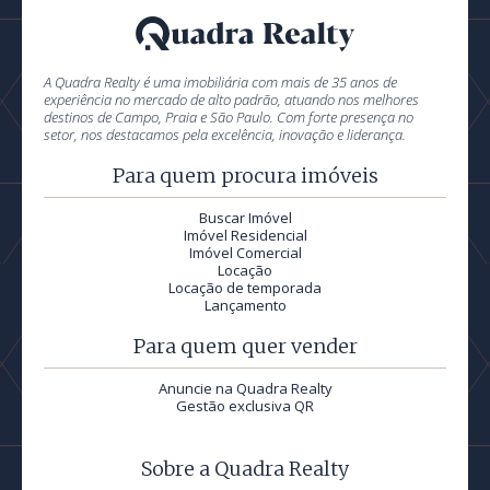
A Quadra Realty é uma imobiliária com mais de 35 anos de
experiência no mercado de alto padrão, atuando nos melhores
destinos de Campo, Praia e São Paulo. Com forte presença no
setor, nos destacamos pela excelência, inovação e liderança.
Para quem procura imóveis
Buscar Imóvel
Imóvel Residencial
Imóvel Comercial
Locação
Locação de temporada
Lançamento
Para quem quer vender
Anuncie na Quadra Realty
Gestão exclusiva QR
Sobre a Quadra Realty