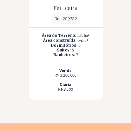
Feiticeira
Ref: 209282
Área do Terreno:
1.191
m²
Área construída:
541
m²
Dormitórios:
6
Suítes:
6
Banheiros:
7
Venda
R$ 3.200.000
Diária
R$ 3.500