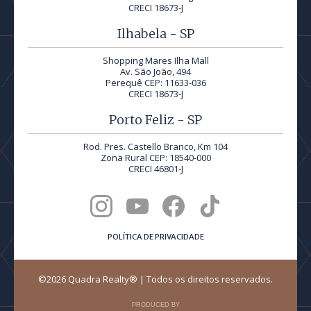
CRECI 18673-J
Ilhabela - SP
Shopping Mares Ilha Mall
Av. São João, 494
Perequê CEP: 11633-036
CRECI 18673-J
Porto Feliz - SP
Rod. Pres. Castello Branco, Km 104
Zona Rural CEP: 18540-000
CRECI 46801-J
POLÍTICA DE PRIVACIDADE
©2026 Quadra Realty® | Todos os direitos reservados.
PRODUCED BY