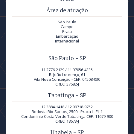
Área de atuação
São Paulo
Campo
Praia
Embarcação
Internacional
São Paulo - SP
11 2776-2129 / 11 97056-4335
R. João Lourenço, 61
Vila Nova Conceição - CEP: 04508-030
CRECI 37682-J
Tabatinga - SP
12 3884-1418 / 12 99718-9752
Rodovia Rio-Santos, 2500 - Praça I - EL.1
Condomínio Costa Verde Tabatinga CEP: 11679-900
CRECI 18673-J
Ilhabela - SP