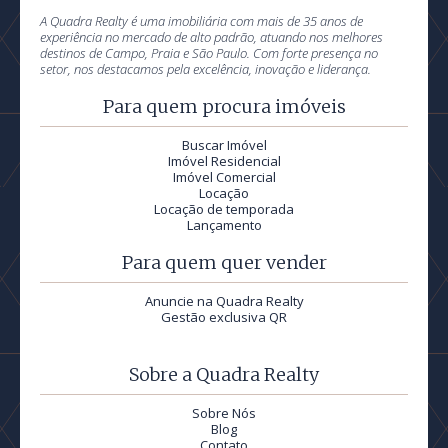
A Quadra Realty é uma imobiliária com mais de 35 anos de
experiência no mercado de alto padrão, atuando nos melhores
destinos de Campo, Praia e São Paulo. Com forte presença no
setor, nos destacamos pela excelência, inovação e liderança.
Para quem procura imóveis
Buscar Imóvel
Imóvel Residencial
Imóvel Comercial
Locação
Locação de temporada
Lançamento
Para quem quer vender
Anuncie na Quadra Realty
Gestão exclusiva QR
Sobre a Quadra Realty
Sobre Nós
Blog
Contato