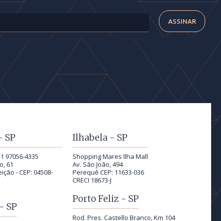
- SP
Ilhabela - SP
11 97056-4335
Shopping Mares Ilha Mall
o, 61
Av. São João, 494
ição - CEP: 04508-
Perequê CEP: 11633-036
CRECI 18673-J
Porto Feliz - SP
- SP
Rod. Pres. Castello Branco, Km 104