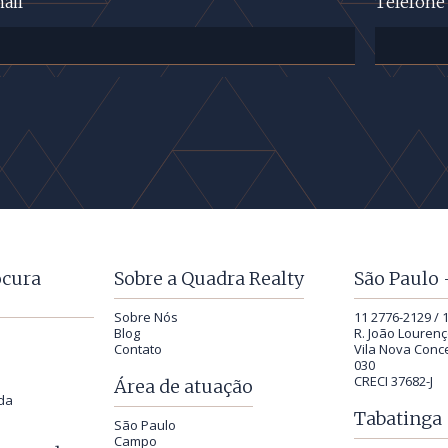
ail
Telefone
ocura
Sobre a Quadra Realty
São Paulo 
Sobre Nós
11 2776-2129 / 
Blog
R. João Lourenç
Contato
Vila Nova Conce
030
CRECI 37682-J
Área de atuação
da
Tabatinga 
São Paulo
Campo