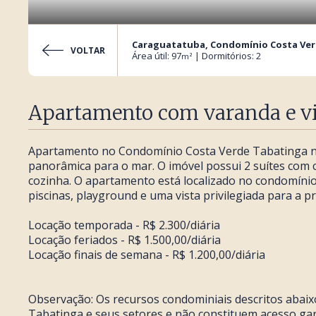
Caraguatatuba, Condomínio Costa Ve
VOLTAR
Área útil: 97
| Dormitórios: 2
m²
Apartamento com varanda e vi
Apartamento no Condomínio Costa Verde Tabatinga no
panorâmica para o mar. O imóvel possui 2 suítes com c
cozinha. O apartamento está localizado no condomínio
piscinas, playground e uma vista privilegiada para a p
Locação temporada - R$ 2.300/diária
Locação feriados - R$ 1.500,00/diária
Locação finais de semana - R$ 1.200,00/diária
Observação: Os recursos condominiais descritos aba
Tabatinga e seus setores e não constituem acesso gar