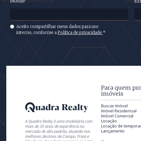
Nome
Em
Aceito compartilhar meus dados para uso
interno, conforme a
Política de privacidade
*
Para quem pr
imóveis
Buscar Imóvel
Imóvel Residencial
Imóvel Comercial
Locação
A Quadra Realty é uma imobiliária com
Locação de tempora
mais de 35 anos de experiência no
Lançamento
mercado de alto padrão, atuando nos
melhores destinos de Campo, Praia e