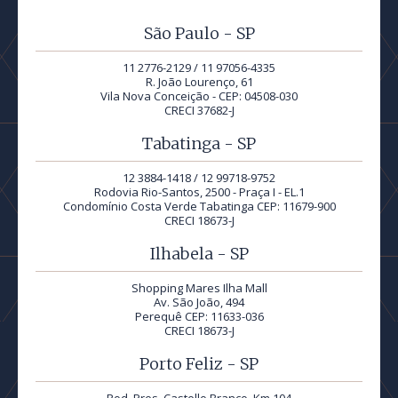
São Paulo - SP
11 2776-2129 / 11 97056-4335
R. João Lourenço, 61
Vila Nova Conceição - CEP: 04508-030
CRECI 37682-J
Tabatinga - SP
12 3884-1418 / 12 99718-9752
Rodovia Rio-Santos, 2500 - Praça I - EL.1
Condomínio Costa Verde Tabatinga CEP: 11679-900
CRECI 18673-J
Ilhabela - SP
Shopping Mares Ilha Mall
Av. São João, 494
Perequê CEP: 11633-036
CRECI 18673-J
Porto Feliz - SP