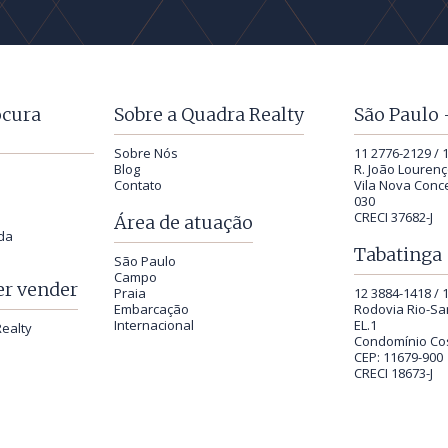
ocura
Sobre a Quadra Realty
São Paulo 
Sobre Nós
11 2776-2129 / 
Blog
R. João Lourenç
Contato
Vila Nova Conce
030
CRECI 37682-J
Área de atuação
da
Tabatinga 
São Paulo
Campo
r vender
Praia
12 3884-1418 / 
Embarcação
Rodovia Rio-San
Internacional
EL.1
ealty
Condomínio Co
CEP: 11679-900
CRECI 18673-J