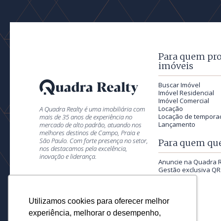
Para quem pr
imóveis
Buscar Imóvel
Imóvel Residencial
Imóvel Comercial
Locação
A Quadra Realty é uma imobiliária com
Locação de tempora
mais de 35 anos de experiência no
Lançamento
mercado de alto padrão, atuando nos
melhores destinos de Campo, Praia e
São Paulo. Com forte presença no setor,
Para quem que
nos destacamos pela excelência,
inovação e liderança.
Anuncie na Quadra R
Gestão exclusiva QR
Utilizamos cookies para oferecer melhor
experiência, melhorar o desempenho,