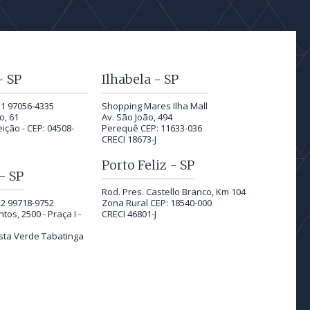
- SP
Ilhabela - SP
11 97056-4335
Shopping Mares Ilha Mall
o, 61
Av. São João, 494
ição - CEP: 04508-
Perequê CEP: 11633-036
CRECI 18673-J
Porto Feliz - SP
- SP
Rod. Pres. Castello Branco, Km 104
12 99718-9752
Zona Rural CEP: 18540-000
tos, 2500 - Praça I -
CRECI 46801-J
sta Verde Tabatinga