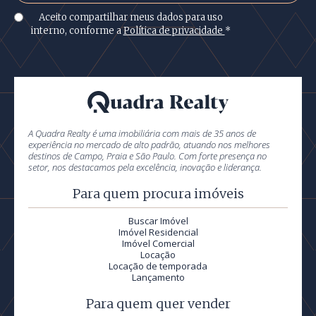
Aceito compartilhar meus dados para uso
interno, conforme a
Política de privacidade
*
A Quadra Realty é uma imobiliária com mais de 35 anos de
experiência no mercado de alto padrão, atuando nos melhores
destinos de Campo, Praia e São Paulo. Com forte presença no
setor, nos destacamos pela excelência, inovação e liderança.
Para quem procura imóveis
Buscar Imóvel
Imóvel Residencial
Imóvel Comercial
Locação
Locação de temporada
Lançamento
Para quem quer vender