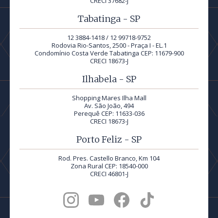
CRECI 37682-J
Tabatinga - SP
12 3884-1418 / 12 99718-9752
Rodovia Rio-Santos, 2500 - Praça I - EL.1
Condomínio Costa Verde Tabatinga CEP: 11679-900
CRECI 18673-J
Ilhabela - SP
Shopping Mares Ilha Mall
Av. São João, 494
Perequê CEP: 11633-036
CRECI 18673-J
Porto Feliz - SP
Rod. Pres. Castello Branco, Km 104
Zona Rural CEP: 18540-000
CRECI 46801-J