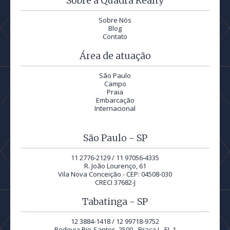
Sobre a Quadra Realty
Sobre Nós
Blog
Contato
Área de atuação
São Paulo
Campo
Praia
Embarcação
Internacional
São Paulo - SP
11 2776-2129 / 11 97056-4335
R. João Lourenço, 61
Vila Nova Conceição - CEP: 04508-030
CRECI 37682-J
Tabatinga - SP
12 3884-1418 / 12 99718-9752
Rodovia Rio-Santos, 2500 - Praça I - EL.1