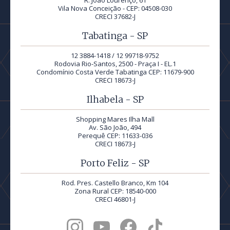
R. João Lourenço, 61
Vila Nova Conceição - CEP: 04508-030
CRECI 37682-J
Tabatinga - SP
12 3884-1418 / 12 99718-9752
Rodovia Rio-Santos, 2500 - Praça I - EL.1
Condomínio Costa Verde Tabatinga CEP: 11679-900
CRECI 18673-J
Ilhabela - SP
Shopping Mares Ilha Mall
Av. São João, 494
Perequê CEP: 11633-036
CRECI 18673-J
Porto Feliz - SP
Rod. Pres. Castello Branco, Km 104
Zona Rural CEP: 18540-000
CRECI 46801-J