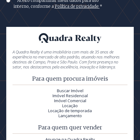
Aceito compartilhar meus dados para uso
interno, conforme a
Política de privacidade
*
A Quadra Realty é uma imobiliária com mais de 35 anos de
experiência no mercado de alto padrão, atuando nos melhores
destinos de Campo, Praia e São Paulo. Com forte presença no
setor, nos destacamos pela excelência, inovação e liderança.
Para quem procura imóveis
Buscar Imóvel
Imóvel Residencial
Imóvel Comercial
Locação
Locação de temporada
Lançamento
Para quem quer vender
Anuncie na Quadra Realty