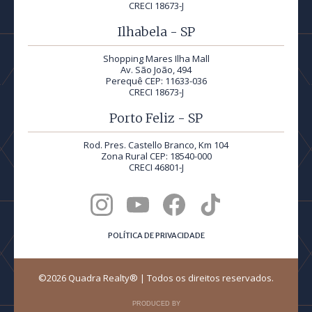
CRECI 18673-J
Ilhabela - SP
Shopping Mares Ilha Mall
Av. São João, 494
Perequê CEP: 11633-036
CRECI 18673-J
Porto Feliz - SP
Rod. Pres. Castello Branco, Km 104
Zona Rural CEP: 18540-000
CRECI 46801-J
POLÍTICA DE PRIVACIDADE
©2026 Quadra Realty® | Todos os direitos reservados.
PRODUCED BY