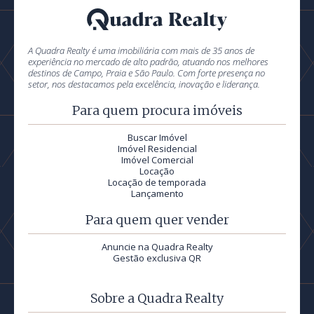
A Quadra Realty é uma imobiliária com mais de 35 anos de
experiência no mercado de alto padrão, atuando nos melhores
destinos de Campo, Praia e São Paulo. Com forte presença no
setor, nos destacamos pela excelência, inovação e liderança.
Para quem procura imóveis
Buscar Imóvel
Imóvel Residencial
Imóvel Comercial
Locação
Locação de temporada
Lançamento
Para quem quer vender
Anuncie na Quadra Realty
Gestão exclusiva QR
Sobre a Quadra Realty