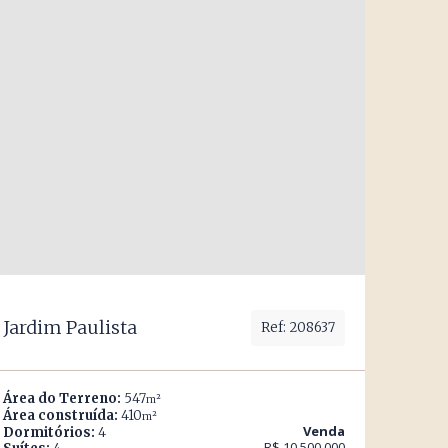
Jardim Paulista
Ref: 208637
Área do Terreno:
547
m²
Área construída:
410
m²
Venda
Dormitórios:
4
R$ 10.500.000