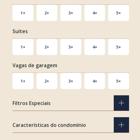
JARDIM PAULISTA
1+
2+
3+
4+
5+
JARDIM PAULISTANO
Suítes
JARDIM PETRÓPOLIS
JARDINS
1+
2+
3+
4+
5+
MOEMA
Vagas de garagem
MOEMA PÁSSAROS
1+
2+
3+
4+
5+
MORUMBI
Filtros Especiais
PANAMBY
PARAÍSO
OFF MARKET
Características do condomínio
PERDIZES
ACEITA PERMUTA