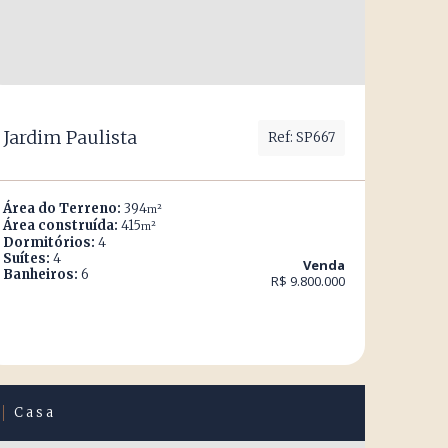
Jardim Paulista
Ref: SP667
Área do Terreno:
394
m²
Área construída:
415
m²
Dormitórios:
4
Suítes:
4
Venda
Banheiros:
6
R$ 9.800.000
Casa