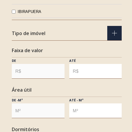
IBIRAPUERA
INDIANÓPOLIS
Tipo de imóvel
ITAIM BIBI
Faixa de valor
APARTAMENTO
JARDIM AMÉRICA
DE
ATÉ
CASA
JARDIM DOS ESTADOS
CASA EM CONDOMÍNIO
JARDIM EUROPA
Área útil
COBERTURA
JARDIM GUEDALA
DE -M²
ATÉ - M²
COMERCIAL
JARDIM LEONOR
TERRENO
JARDIM LUZITÂNIA
Dormitórios