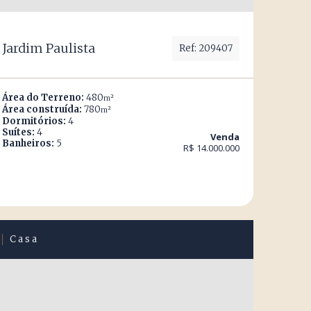
Jardim Paulista
Ref: 209407
Área do Terreno:
480
m²
Área construída:
780
m²
Dormitórios:
4
Suítes:
4
Venda
Banheiros:
5
R$ 14.000.000
Casa