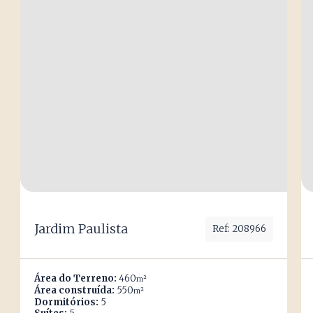
Jardim Paulista
Ref: 208966
Área do Terreno:
460
m²
Área construída:
550
m²
Dormitórios:
5